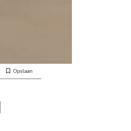
Opslaan
d