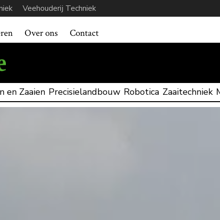
niek
Veehouderij Techniek
eren
Over ons
Contact
n en Zaaien
Precisielandbouw
Robotica
Zaaitechniek