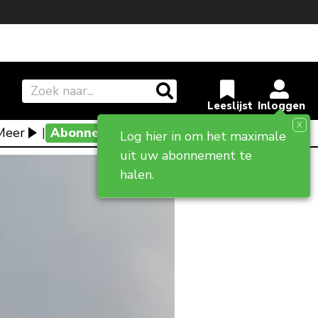
X
Meer
|
Abonneevoordeel
Log hier in om het maximale
uit uw abonnement te
halen.