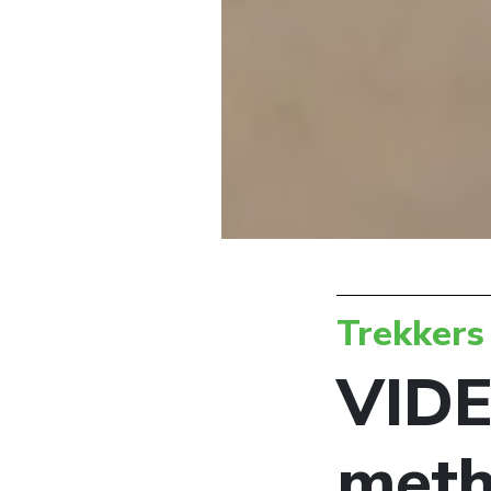
Trekkers
VIDE
meth