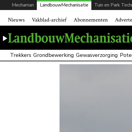
Mechaman
LandbouwMechanisatie
Tuin en Park Tech
Nieuws
Vakblad-archief
Abonnementen
Advert
Trekkers
Grondbewerking
Gewasverzorging
Pote