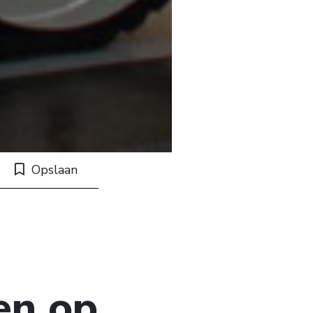
Opslaan
en op