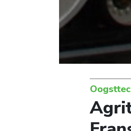
Oogsttec
Agri
Fran