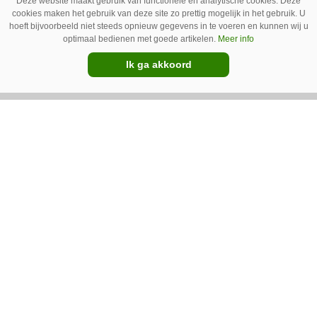
Deze website maakt gebruik van functionele en analytische cookies. Deze
cookies maken het gebruik van deze site zo prettig mogelijk in het gebruik. U
hoeft bijvoorbeeld niet steeds opnieuw gegevens in te voeren en kunnen wij u
optimaal bedienen met goede artikelen.
Meer info
GT Vario schoffeltrekker is een
Ik ga akkoord
Drentse doener
Schoffelspecialist Hengers uit Coevorden (Dr.)
heeft in samenwerking met machinebouwer
Macon in Kraggenburg (Fl.) een
schoffeltrekker gebouwd. Eenvoudig en licht,
Premium
dat waren de vereisten. En dat is met de GT
Vario aardig gelukt.