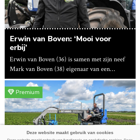
Erwin van Boven: ‘Mooi voor
erbij’
Erwin van Boven (36) is samen met zijn neef
Mark van Boven (38) eigenaar van een
gemengd bedrijf in Erica (Dr.). Achter hun
akkerbouwbedrijf liggen de stallen waar ze
Premium
vleeskippen houden. In de schuur vooraan is
het qua trekkers allemaal blauw, waaronder de
New Holland T7070 voor de trekkertrek.