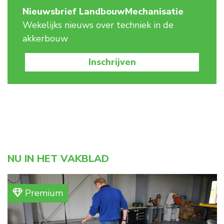
Nieuwsbrief LandbouwMechanisatie
Wekelijks nieuws over techniek in de
akkerbouw
Inschrijven
NU IN HET VAKBLAD
Premium