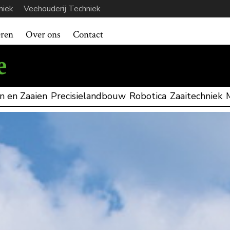
niek
Veehouderij Techniek
eren
Over ons
Contact
n en Zaaien
Precisielandbouw
Robotica
Zaaitechniek