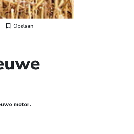
Opslaan
ieuwe
ieuwe motor.