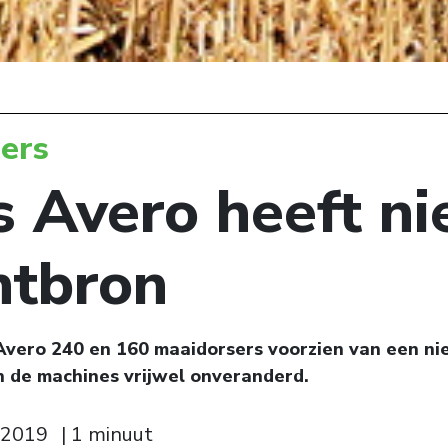
ers
s Avero heeft n
htbron
Avero 240 en 160 maaidorsers voorzien van een n
ijn de machines vrijwel onveranderd.
-2019
| 1 minuut