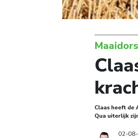
Maaidors
Claa
krac
Claas heeft de 
Qua uiterlijk z
02-08