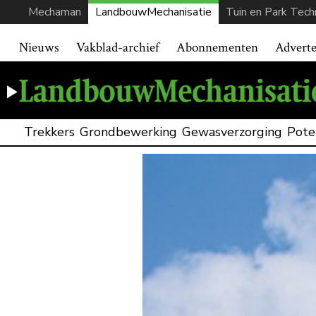
Mechaman
LandbouwMechanisatie
Tuin en Park Tech
Nieuws
Vakblad-archief
Abonnementen
Advert
Trekkers
Grondbewerking
Gewasverzorging
Pote