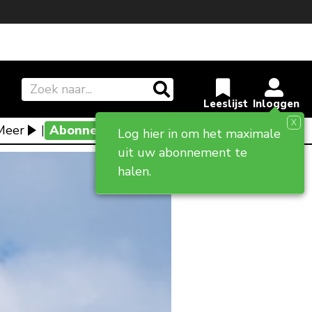
X
Meer
|
Abonneevoordeel
Log hier in om het maximale
uit uw abonnement te
halen.