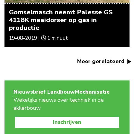
Gomselmasch neemt Palesse GS
4118K maaidorser op gas in
productie
19-08-2019 |
1 minuut
Meer gerelateerd
Nieuwsbrief LandbouwMechanisatie
Wekelijks nieuws over techniek in de
akkerbouw
Inschrijven