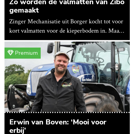
Zo worden de valmatten van Zibo
gemaakt
Zinger Mechanisatie uit Borger kocht tot voor
kort valmatten voor de kieperbodem in. Maar
vanwege lange levertijden produceert het
bedrijf ze nu in eigen huis.
Premium
Erwin van Boven: ‘Mooi voor
erbij’