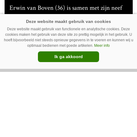
Erwin van Boven (36) is samen met zijn neef
Mark van Boven (38) eigenaar van een
gemengd bedrijf in Erica (Dr.). Achter hun
Deze website maakt gebruik van functionele en analytische cookies. Deze
akkerbouwbedrijf liggen de stallen waar ze
cookies maken het gebruik van deze site zo prettig mogelijk in het gebruik. U
Premium
hoeft bijvoorbeeld niet steeds opnieuw gegevens in te voeren en kunnen wij u
vleeskippen houden. In de schuur vooraan is
optimaal bedienen met goede artikelen.
Meer info
het qua trekkers allemaal blauw, waaronder de
Ik ga akkoord
New Holland T7070 voor de trekkertrek.
GT Vario schoffeltrekker is een
Drentse doener
Schoffelspecialist Hengers uit Coevorden (Dr.)