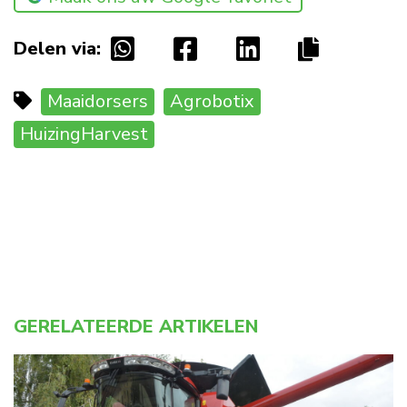
Delen via:
Maaidorsers
Agrobotix
HuizingHarvest
GERELATEERDE ARTIKELEN