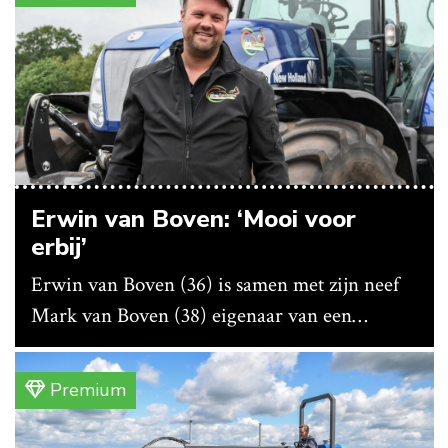
Erwin van Boven: ‘Mooi voor
erbij’
Erwin van Boven (36) is samen met zijn neef
Mark van Boven (38) eigenaar van een
gemengd bedrijf in Erica (Dr.). Achter hun
akkerbouwbedrijf liggen de stallen waar ze
Premium
vleeskippen houden. In de schuur vooraan is
het qua trekkers allemaal blauw, waaronder de