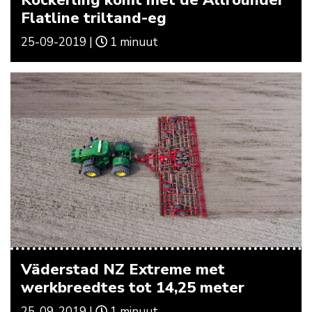
Köckerling komt met de Allrounder
Flatline triltand-eg
25-09-2019 |
1 minuut
Väderstad NZ Extreme met
werkbreedtes tot 14,25 meter
25-09-2019 |
1 minuut