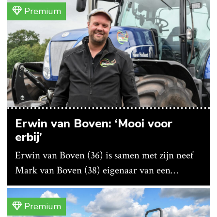
bedrijf ze nu in eigen huis.
Premium
Erwin van Boven: ‘Mooi voor
erbij’
Erwin van Boven (36) is samen met zijn neef
Mark van Boven (38) eigenaar van een
gemengd bedrijf in Erica (Dr.). Achter hun
akkerbouwbedrijf liggen de stallen waar ze
Premium
vleeskippen houden. In de schuur vooraan is