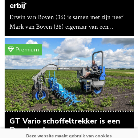
erbij’
Erwin van Boven (36) is samen met zijn neef
Mark van Boven (38) eigenaar van een
gemengd bedrijf in Erica (Dr.). Achter hun
akkerbouwbedrijf liggen de stallen waar ze
Premium
vleeskippen houden. In de schuur vooraan is
het qua trekkers allemaal blauw, waaronder de
New Holland T7070 voor de trekkertrek.
GT Vario schoffeltrekker is een
Drentse doener