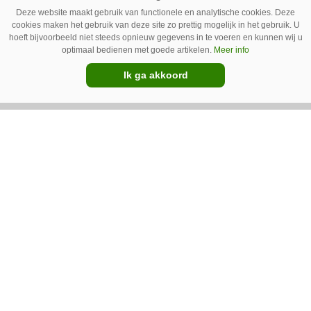
Schoffelspecialist Hengers uit Coevorden (Dr.)
Deze website maakt gebruik van functionele en analytische cookies. Deze
heeft in samenwerking met machinebouwer
cookies maken het gebruik van deze site zo prettig mogelijk in het gebruik. U
hoeft bijvoorbeeld niet steeds opnieuw gegevens in te voeren en kunnen wij u
Macon in Kraggenburg (Fl.) een
optimaal bedienen met goede artikelen.
Meer info
schoffeltrekker gebouwd. Eenvoudig en licht,
Ik ga akkoord
Premium
dat waren de vereisten. En dat is met de GT
Vario aardig gelukt.
Photoheyler Spoty 9300 –
Nieuwe en eenvoudige
spotsprayer
Met de Spoty 9300 introduceert het Duitse
Photoheyler een nieuwe, eenvoudige