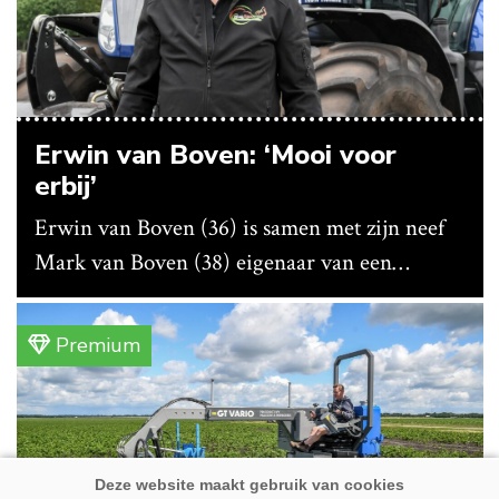
Erwin van Boven: ‘Mooi voor
erbij’
Erwin van Boven (36) is samen met zijn neef
Mark van Boven (38) eigenaar van een
gemengd bedrijf in Erica (Dr.). Achter hun
akkerbouwbedrijf liggen de stallen waar ze
Premium
vleeskippen houden. In de schuur vooraan is
het qua trekkers allemaal blauw, waaronder de
New Holland T7070 voor de trekkertrek.