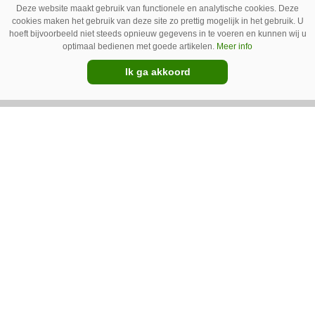
Deze website maakt gebruik van functionele en analytische cookies. Deze
cookies maken het gebruik van deze site zo prettig mogelijk in het gebruik. U
hoeft bijvoorbeeld niet steeds opnieuw gegevens in te voeren en kunnen wij u
optimaal bedienen met goede artikelen.
Meer info
GT Vario schoffeltrekker is een
Ik ga akkoord
Drentse doener
Schoffelspecialist Hengers uit Coevorden (Dr.)
heeft in samenwerking met machinebouwer
Macon in Kraggenburg (Fl.) een
schoffeltrekker gebouwd. Eenvoudig en licht,
Premium
dat waren de vereisten. En dat is met de GT
Vario aardig gelukt.