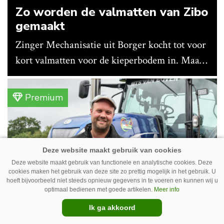
Zo worden de valmatten van Zibo
gemaakt
Zinger Mechanisatie uit Borger kocht tot voor
kort valmatten voor de kieperbodem in. Maar
vanwege lange levertijden produceert het
bedrijf ze nu in eigen huis.
Premium
Deze website maakt gebruik van functionele en analytische cookies. Deze
cookies maken het gebruik van deze site zo prettig mogelijk in het gebruik. U
hoeft bijvoorbeeld niet steeds opnieuw gegevens in te voeren en kunnen wij u
optimaal bedienen met goede artikelen.
Meer info
Ik ga akkoord
Erwin van Boven: ‘Mooi voor