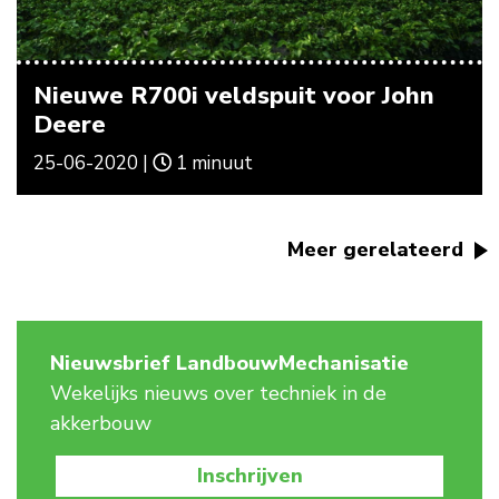
Nieuwe R700i veldspuit voor John
Deere
25-06-2020 |
1 minuut
Meer gerelateerd
Nieuwsbrief LandbouwMechanisatie
Wekelijks nieuws over techniek in de
akkerbouw
Inschrijven