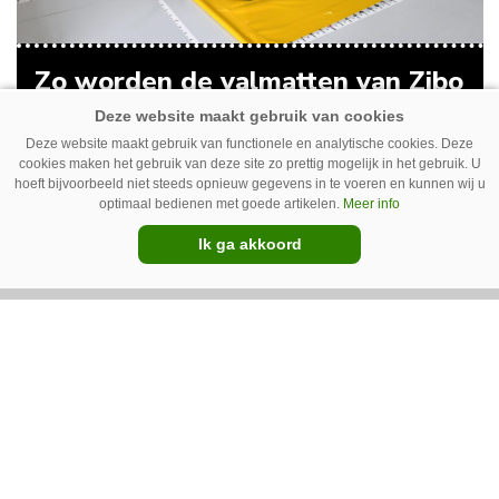
Zo worden de valmatten van Zibo
gemaakt
Deze website maakt gebruik van functionele en analytische cookies. Deze
Zinger Mechanisatie uit Borger kocht tot voor
cookies maken het gebruik van deze site zo prettig mogelijk in het gebruik. U
kort valmatten voor de kieperbodem in. Maar
hoeft bijvoorbeeld niet steeds opnieuw gegevens in te voeren en kunnen wij u
optimaal bedienen met goede artikelen.
Meer info
vanwege lange levertijden produceert het
Ik ga akkoord
bedrijf ze nu in eigen huis.
Premium