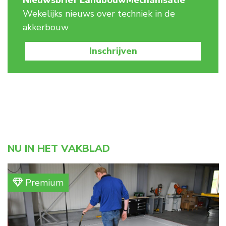
Wekelijks nieuws over techniek in de
akkerbouw
Inschrijven
NU IN HET VAKBLAD
Premium