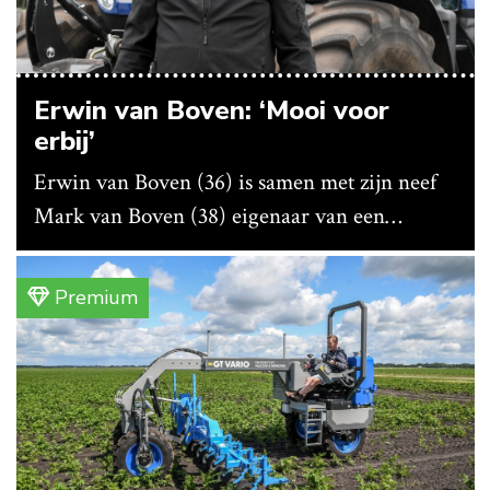
Erwin van Boven: ‘Mooi voor
erbij’
Erwin van Boven (36) is samen met zijn neef
Mark van Boven (38) eigenaar van een
gemengd bedrijf in Erica (Dr.). Achter hun
akkerbouwbedrijf liggen de stallen waar ze
Premium
vleeskippen houden. In de schuur vooraan is
het qua trekkers allemaal blauw, waaronder de
New Holland T7070 voor de trekkertrek.