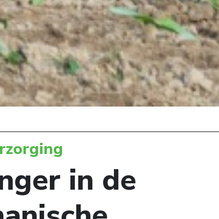
rzorging
nger in de
anische