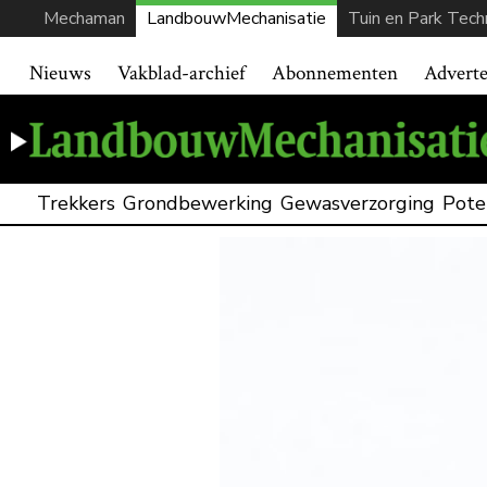
Mechaman
LandbouwMechanisatie
Tuin en Park Tech
Nieuws
Vakblad-archief
Abonnementen
Advert
Trekkers
Grondbewerking
Gewasverzorging
Pote