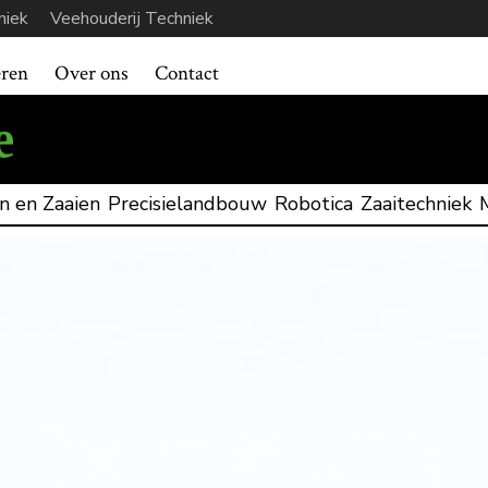
niek
Veehouderij Techniek
eren
Over ons
Contact
n en Zaaien
Precisielandbouw
Robotica
Zaaitechniek