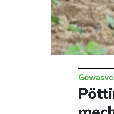
Gewasve
Pötti
mech