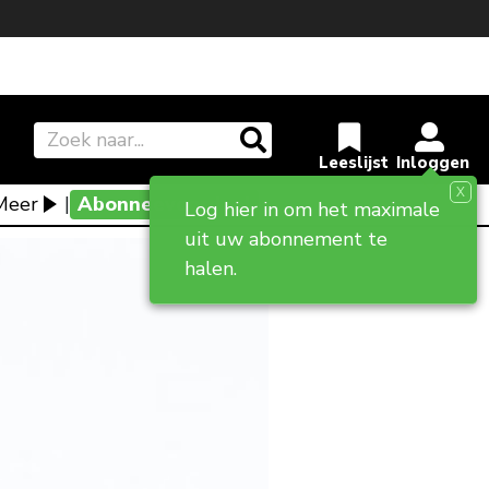
X
Meer
|
Abonneevoordeel
Log hier in om het maximale
uit uw abonnement te
halen.