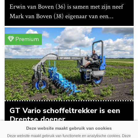
Erwin van Boven (36) is samen met zijn neef
Mark van Boven (38) eigenaar van een
gemengd bedrijf in Erica (Dr.). Achter hun
akkerbouwbedrijf liggen de stallen waar ze
Premium
vleeskippen houden. In de schuur vooraan is
het qua trekkers allemaal blauw, waaronder de
New Holland T7070 voor de trekkertrek.
GT Vario schoffeltrekker is een
Drentse doener
Schoffelspecialist Hengers uit Coevorden (Dr.)
Deze website maakt gebruik van functionele en analytische cookies. Deze