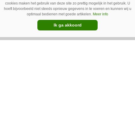
heeft in samenwerking met machinebouwer
cookies maken het gebruik van deze site zo prettig mogelijk in het gebruik. U
hoeft bijvoorbeeld niet steeds opnieuw gegevens in te voeren en kunnen wij u
Macon in Kraggenburg (Fl.) een
optimaal bedienen met goede artikelen.
Meer info
schoffeltrekker gebouwd. Eenvoudig en licht,
Premium
Ik ga akkoord
dat waren de vereisten. En dat is met de GT
Vario aardig gelukt.
Photoheyler Spoty 9300 –
Nieuwe en eenvoudige
spotsprayer
Met de Spoty 9300 introduceert het Duitse
Photoheyler een nieuwe, eenvoudige
spotsprayer. Meest opvallend is het ontbreken