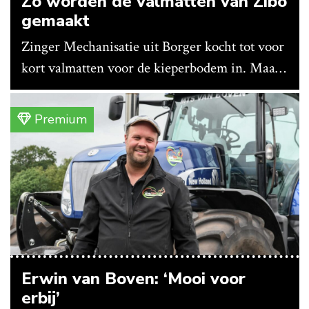
Zo worden de valmatten van Zibo
gemaakt
Zinger Mechanisatie uit Borger kocht tot voor
kort valmatten voor de kieperbodem in. Maar
vanwege lange levertijden produceert het
bedrijf ze nu in eigen huis.
Premium
Erwin van Boven: ‘Mooi voor
erbij’