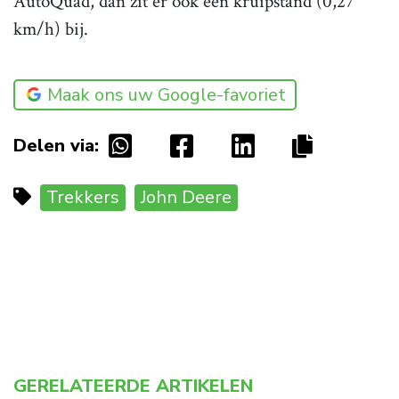
AutoQuad, dan zit er ook een kruipstand (0,27
km/h) bij.
Maak ons uw Google-favoriet
Delen via:
Trekkers
John Deere
GERELATEERDE ARTIKELEN