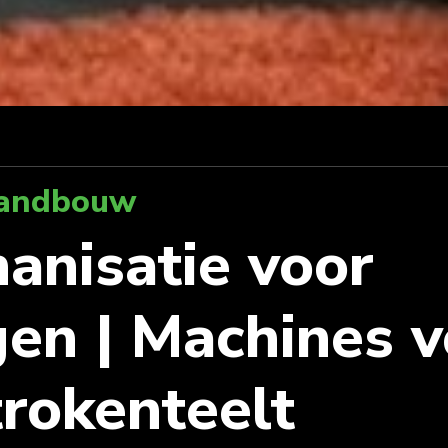
landbouw
anisatie voor
en | Machines v
trokenteelt