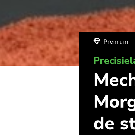
Premium
Precisie
Mech
Morg
de s