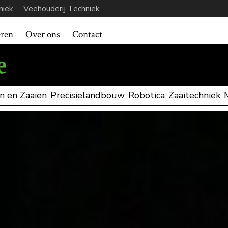
niek
Veehouderij Techniek
eren
Over ons
Contact
n en Zaaien
Precisielandbouw
Robotica
Zaaitechniek