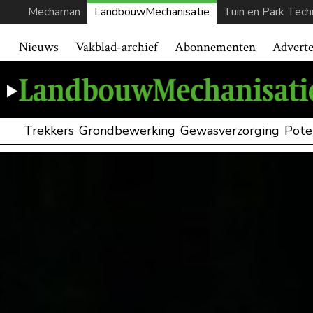
Mechaman
LandbouwMechanisatie
Tuin en Park Tech
Nieuws
Vakblad-archief
Abonnementen
Advert
Trekkers
Grondbewerking
Gewasverzorging
Pote