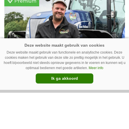
Premium
Deze website maakt gebruik van functionele en analytische cookies. Deze
cookies maken het gebruik van deze site zo prettig mogelijk in het gebruik. U
hoeft bijvoorbeeld niet steeds opnieuw gegevens in te voeren en kunnen wij u
Erwin van Boven: ‘Mooi voor
optimaal bedienen met goede artikelen.
Meer info
erbij’
Ik ga akkoord
Erwin van Boven (36) is samen met zijn neef
Mark van Boven (38) eigenaar van een
gemengd bedrijf in Erica (Dr.). Achter hun
akkerbouwbedrijf liggen de stallen waar ze
Premium
vleeskippen houden. In de schuur vooraan is