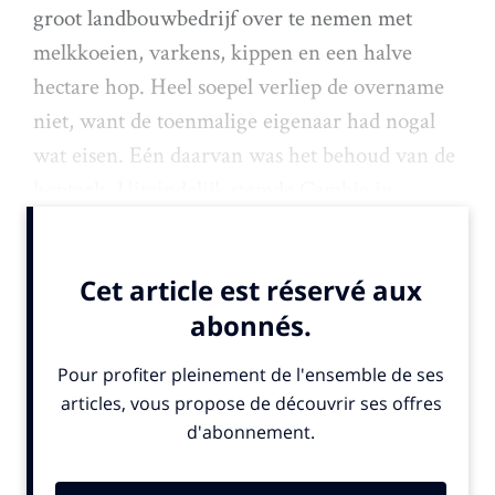
groot landbouwbedrijf over te nemen met
melkkoeien, varkens, kippen en een halve
hectare hop. Heel soepel verliep de overname
niet, want de toenmalige eigenaar had nogal
wat eisen. Eén daarvan was het behoud van de
hopteelt. Uiteindelijk stemde Cambie in.