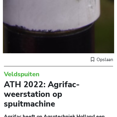
Opslaan
Veldspuiten
ATH 2022: Agrifac-
weerstation op
spuitmachine
Agrifac heeft op Agrotechniek Holland een