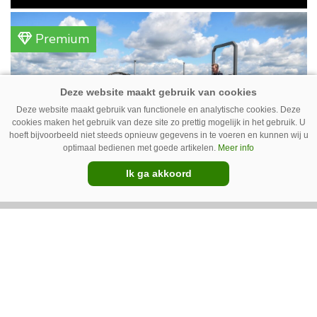
gemengd bedrijf in Erica (Dr.). Achter hun
akkerbouwbedrijf liggen de stallen waar ze
Premium
vleeskippen houden. In de schuur vooraan is
het qua trekkers allemaal blauw, waaronder de
New Holland T7070 voor de trekkertrek.
Deze website maakt gebruik van functionele en analytische cookies. Deze
cookies maken het gebruik van deze site zo prettig mogelijk in het gebruik. U
hoeft bijvoorbeeld niet steeds opnieuw gegevens in te voeren en kunnen wij u
optimaal bedienen met goede artikelen.
Meer info
Ik ga akkoord
GT Vario schoffeltrekker is een
Drentse doener
Schoffelspecialist Hengers uit Coevorden (Dr.)
heeft in samenwerking met machinebouwer
Macon in Kraggenburg (Fl.) een
schoffeltrekker gebouwd. Eenvoudig en licht,