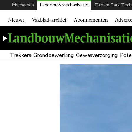
Mechaman
LandbouwMechanisatie
Tuin en Park Tech
Nieuws
Vakblad-archief
Abonnementen
Advert
Trekkers
Grondbewerking
Gewasverzorging
Pote