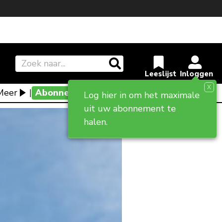
X
Meer
|
Abonneevoordeel
Log hier in om het maximale
uit uw abonnement te
halen.