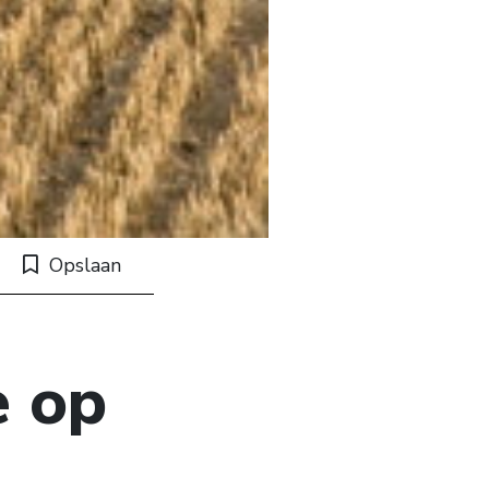
Opslaan
e op