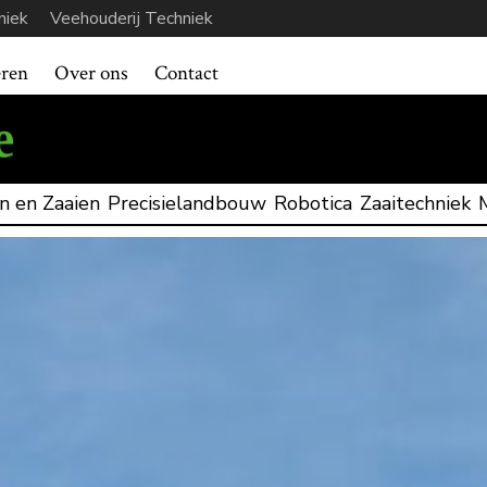
niek
Veehouderij Techniek
eren
Over ons
Contact
n en Zaaien
Precisielandbouw
Robotica
Zaaitechniek