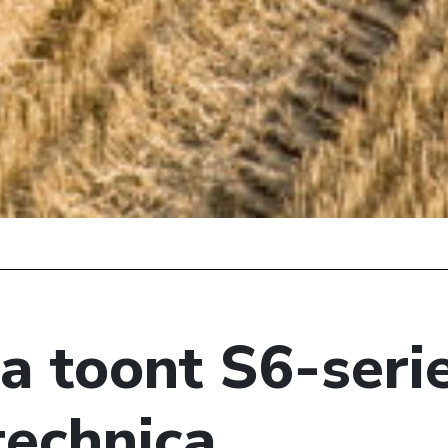
ra toont S6-seri
technica