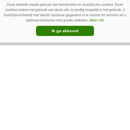
Schoffelspecialist Hengers uit Coevorden (Dr.)
Deze website maakt gebruik van functionele en analytische cookies. Deze
heeft in samenwerking met machinebouwer
cookies maken het gebruik van deze site zo prettig mogelijk in het gebruik. U
hoeft bijvoorbeeld niet steeds opnieuw gegevens in te voeren en kunnen wij u
Macon in Kraggenburg (Fl.) een
optimaal bedienen met goede artikelen.
Meer info
schoffeltrekker gebouwd. Eenvoudig en licht,
Ik ga akkoord
Premium
dat waren de vereisten. En dat is met de GT
Vario aardig gelukt.
Photoheyler Spoty 9300 –
Nieuwe en eenvoudige
spotsprayer
Met de Spoty 9300 introduceert het Duitse
Photoheyler een nieuwe, eenvoudige