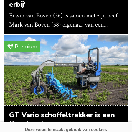
erbij’
Erwin van Boven (36) is samen met zijn neef
Mark van Boven (38) eigenaar van een
gemengd bedrijf in Erica (Dr.). Achter hun
akkerbouwbedrijf liggen de stallen waar ze
Premium
vleeskippen houden. In de schuur vooraan is
het qua trekkers allemaal blauw, waaronder de
New Holland T7070 voor de trekkertrek.
GT Vario schoffeltrekker is een
Drentse doener