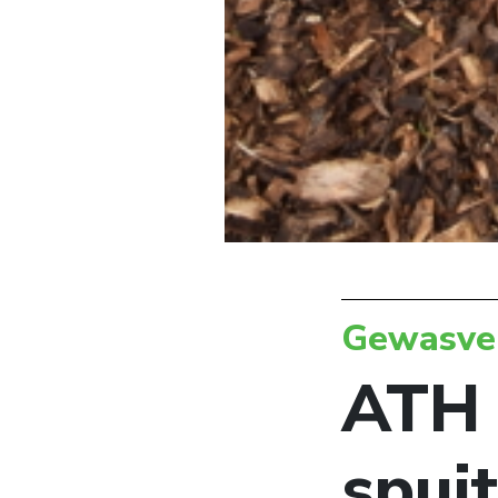
Gewasve
ATH 
spui