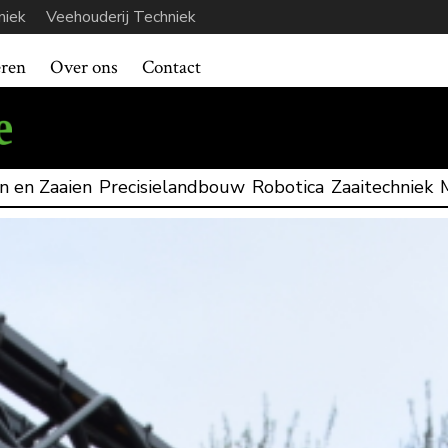
niek
Veehouderij Techniek
eren
Over ons
Contact
n en Zaaien
Precisielandbouw
Robotica
Zaaitechniek