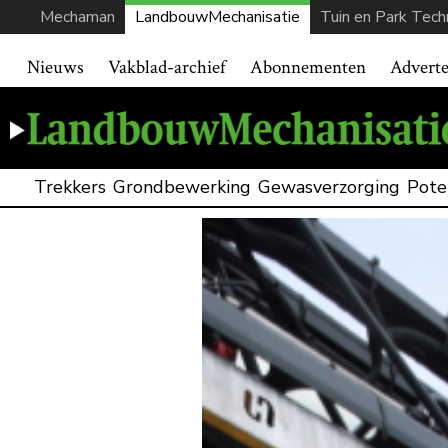
Mechaman
LandbouwMechanisatie
Tuin en Park Tech
Nieuws
Vakblad-archief
Abonnementen
Advert
Trekkers
Grondbewerking
Gewasverzorging
Pote