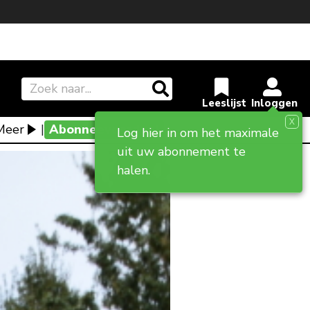
X
Meer
|
Abonneevoordeel
Log hier in om het maximale
uit uw abonnement te
halen.