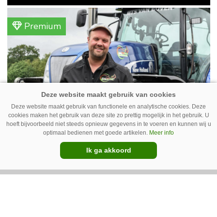
vanwege lange levertijden produceert het
bedrijf ze nu in eigen huis.
Premium
Deze website maakt gebruik van functionele en analytische cookies. Deze
cookies maken het gebruik van deze site zo prettig mogelijk in het gebruik. U
hoeft bijvoorbeeld niet steeds opnieuw gegevens in te voeren en kunnen wij u
optimaal bedienen met goede artikelen.
Meer info
Erwin van Boven: ‘Mooi voor
erbij’
Ik ga akkoord
Erwin van Boven (36) is samen met zijn neef
Mark van Boven (38) eigenaar van een
gemengd bedrijf in Erica (Dr.). Achter hun
akkerbouwbedrijf liggen de stallen waar ze