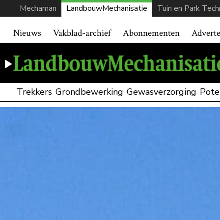
Mechaman
LandbouwMechanisatie
Tuin en Park Tech
Nieuws
Vakblad-archief
Abonnementen
Advert
Trekkers
Grondbewerking
Gewasverzorging
Pote