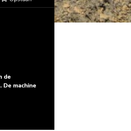
n de
d. De machine