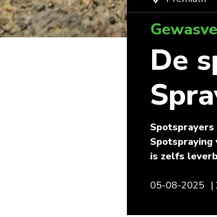
Gewasve
De s
Spra
Spotsprayers z
Spotspraying 
is zelfs leve
05-08-2025
|