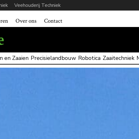
niek
Veehouderij Techniek
eren
Over ons
Contact
n en Zaaien
Precisielandbouw
Robotica
Zaaitechniek