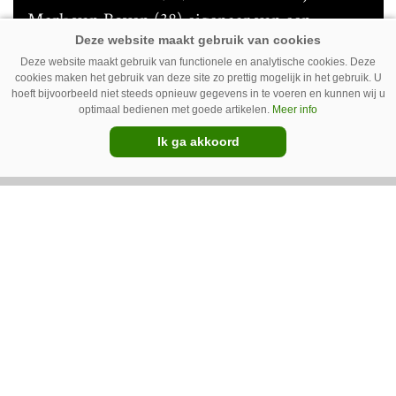
Mark van Boven (38) eigenaar van een
gemengd bedrijf in Erica (Dr.). Achter hun
Deze website maakt gebruik van functionele en analytische cookies. Deze
akkerbouwbedrijf liggen de stallen waar ze
cookies maken het gebruik van deze site zo prettig mogelijk in het gebruik. U
Premium
hoeft bijvoorbeeld niet steeds opnieuw gegevens in te voeren en kunnen wij u
vleeskippen houden. In de schuur vooraan is
optimaal bedienen met goede artikelen.
Meer info
het qua trekkers allemaal blauw, waaronder de
Ik ga akkoord
New Holland T7070 voor de trekkertrek.
GT Vario schoffeltrekker is een
Drentse doener
Schoffelspecialist Hengers uit Coevorden (Dr.)
heeft in samenwerking met machinebouwer