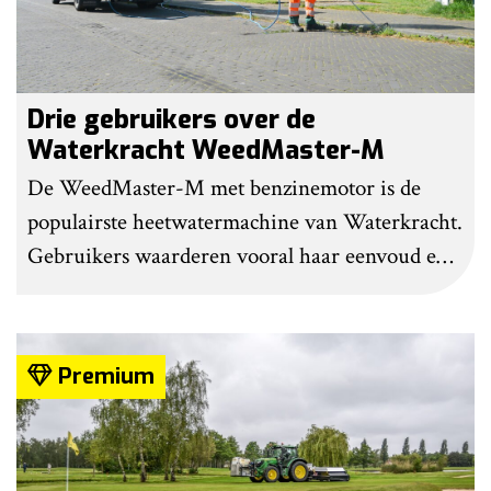
Drie gebruikers over de
Waterkracht WeedMaster-M
De WeedMaster-M met benzinemotor is de
populairste heetwatermachine van Waterkracht.
Gebruikers waarderen vooral haar eenvoud en
gebruiksgemak. Wel geven zij aan dat enige
ervaring nodig is om onkruid effectief te
bestrijden. Grote kritiekpunten noemen ze niet.
Premium
Wel hebben veel gebruikers wat aanpassingen
gedaan om het werk makkelijker en minder
belastend te maken.