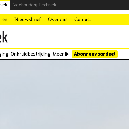
niek
Veehouderij Techniek
eren
Nieuwsbrief
Over ons
Contact
ging
Onkruidbestrijding
Meer
|
Abonneevoordeel