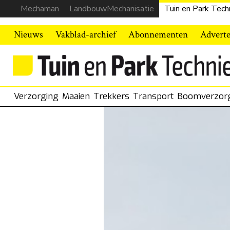
Mechaman
LandbouwMechanisatie
Tuin en Park Tech
Nieuws
Vakblad-archief
Abonnementen
Advert
Verzorging
Maaien
Trekkers
Transport
Boomverzor