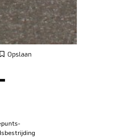
Opslaan
-
epunts-
dsbestrijding