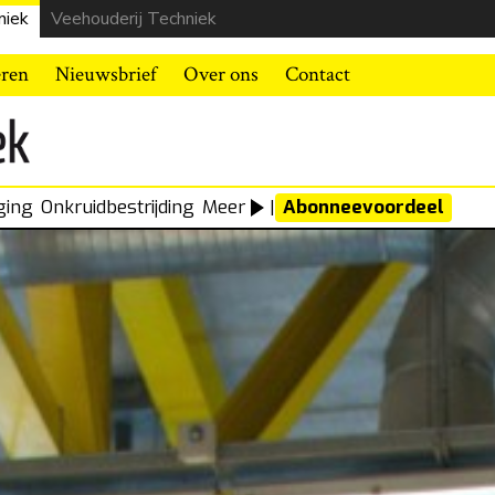
niek
Veehouderij Techniek
eren
Nieuwsbrief
Over ons
Contact
ging
Onkruidbestrijding
Meer
|
Abonneevoordeel