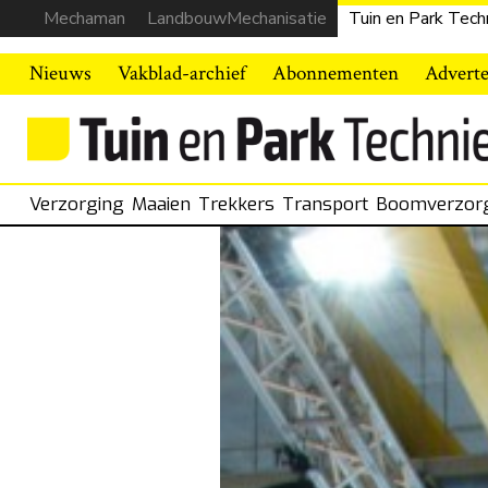
Mechaman
LandbouwMechanisatie
Tuin en Park Tech
Nieuws
Vakblad-archief
Abonnementen
Advert
Verzorging
Maaien
Trekkers
Transport
Boomverzor