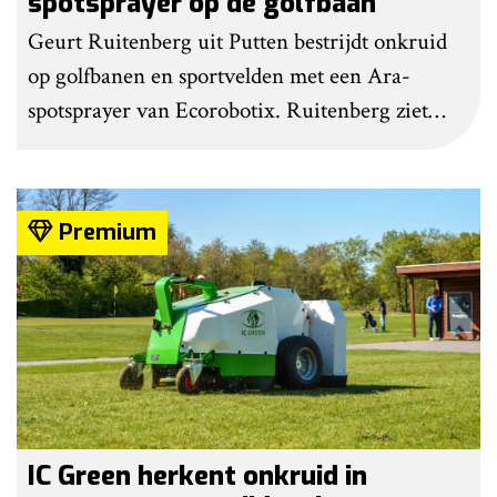
spotsprayer op de golfbaan
Geurt Ruitenberg uit Putten bestrijdt onkruid
op golfbanen en sportvelden met een Ara-
spotsprayer van Ecorobotix. Ruitenberg ziet
pleksgewijze onkruidbestrijding als een opstapje
naar autonoom werkende laserrobots, waarbij
helemaal geen chemie meer wordt gebruikt.
Premium
IC Green herkent onkruid in