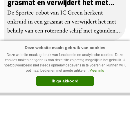
grasmat en verwijdert het met
egtanden
De Sportee-robot van IC Green herkent
onkruid in een grasmat en verwijdert het met
behulp van een roterende schijf met egtanden.
Door deze behandeling te herhalen, raakt het
onkruid uitgeput. Na wat aanpassingen kan de
Deze website maakt gebruik van functionele en analytische cookies. Deze
robot ook kunstgras borstelen.
cookies maken het gebruik van deze site zo prettig mogelijk in het gebruik. U
Premium
hoeft bijvoorbeeld niet steeds opnieuw gegevens in te voeren en kunnen wij u
optimaal bedienen met goede artikelen.
Meer info
Ik ga akkoord
Austrup FZE 1300 wiedt de paden