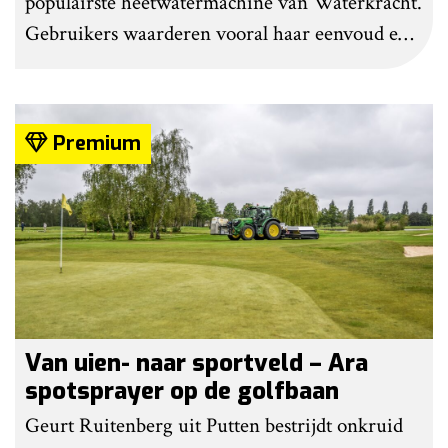
populairste heetwatermachine van Waterkracht.
Gebruikers waarderen vooral haar eenvoud en
gebruiksgemak. Wel geven zij aan dat enige
ervaring nodig is om onkruid effectief te
bestrijden. Grote kritiekpunten noemen ze niet.
Premium
Wel hebben veel gebruikers wat aanpassingen
gedaan om het werk makkelijker en minder
belastend te maken.
Van uien- naar sportveld – Ara
spotsprayer op de golfbaan
Geurt Ruitenberg uit Putten bestrijdt onkruid