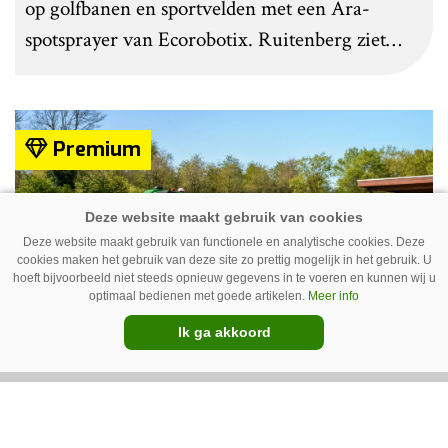
op golfbanen en sportvelden met een Ara-
spotsprayer van Ecorobotix. Ruitenberg ziet
pleksgewijze onkruidbestrijding als een opstapje
naar autonoom werkende laserrobots, waarbij
helemaal geen chemie meer wordt gebruikt.
Premium
Deze website maakt gebruik van functionele en analytische cookies. Deze
cookies maken het gebruik van deze site zo prettig mogelijk in het gebruik. U
hoeft bijvoorbeeld niet steeds opnieuw gegevens in te voeren en kunnen wij u
optimaal bedienen met goede artikelen.
Meer info
Ik ga akkoord
IC Green herkent onkruid in
grasmat en verwijdert het met
egtanden
De Sportee-robot van IC Green herkent