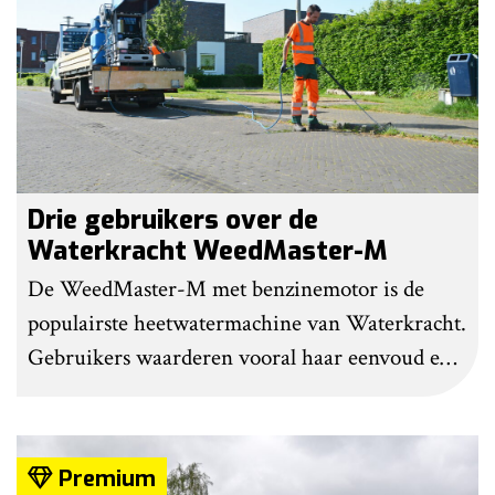
Drie gebruikers over de
Waterkracht WeedMaster-M
De WeedMaster-M met benzinemotor is de
populairste heetwatermachine van Waterkracht.
Gebruikers waarderen vooral haar eenvoud en
gebruiksgemak. Wel geven zij aan dat enige
ervaring nodig is om onkruid effectief te
bestrijden. Grote kritiekpunten noemen ze niet.
Premium
Wel hebben veel gebruikers wat aanpassingen