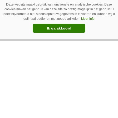
Deze website maakt gebruik van functionele en analytische cookies. Deze
cookies maken het gebruik van deze site zo prettig mogelijk in het gebruik. U
hoeft bijvoorbeeld niet steeds opnieuw gegevens in te voeren en kunnen wij u
optimaal bedienen met goede artikelen.
Meer info
Ik ga akkoord
IC Green herkent onkruid in
grasmat en verwijdert het met
egtanden
De Sportee-robot van IC Green herkent
onkruid in een grasmat en verwijdert het met
behulp van een roterende schijf met egtanden.
Door deze behandeling te herhalen, raakt het
onkruid uitgeput. Na wat aanpassingen kan de
robot ook kunstgras borstelen.
Premium