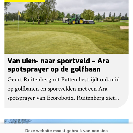
gedaan om het werk makkelijker en minder
belastend te maken.
Van uien- naar sportveld – Ara
spotsprayer op de golfbaan
Geurt Ruitenberg uit Putten bestrijdt onkruid
op golfbanen en sportvelden met een Ara-
spotsprayer van Ecorobotix. Ruitenberg ziet
pleksgewijze onkruidbestrijding als een opstapje
naar autonoom werkende laserrobots, waarbij
helemaal geen chemie meer wordt gebruikt.
Premium