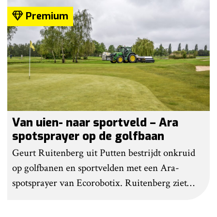
bestrijden. Grote kritiekpunten noemen ze niet.
Premium
Wel hebben veel gebruikers wat aanpassingen
gedaan om het werk makkelijker en minder
belastend te maken.
Van uien- naar sportveld – Ara
spotsprayer op de golfbaan
Geurt Ruitenberg uit Putten bestrijdt onkruid
op golfbanen en sportvelden met een Ara-
spotsprayer van Ecorobotix. Ruitenberg ziet
pleksgewijze onkruidbestrijding als een opstapje
naar autonoom werkende laserrobots, waarbij