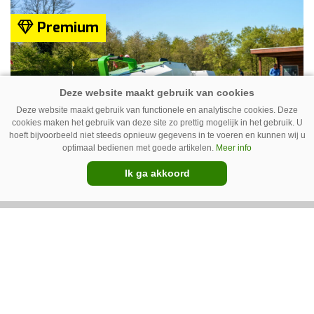
helemaal geen chemie meer wordt gebruikt.
Premium
Deze website maakt gebruik van functionele en analytische cookies. Deze
cookies maken het gebruik van deze site zo prettig mogelijk in het gebruik. U
hoeft bijvoorbeeld niet steeds opnieuw gegevens in te voeren en kunnen wij u
optimaal bedienen met goede artikelen.
Meer info
Ik ga akkoord
IC Green herkent onkruid in
grasmat en verwijdert het met
egtanden
De Sportee-robot van IC Green herkent
onkruid in een grasmat en verwijdert het met
behulp van een roterende schijf met egtanden.
Door deze behandeling te herhalen, raakt het
onkruid uitgeput. Na wat aanpassingen kan de