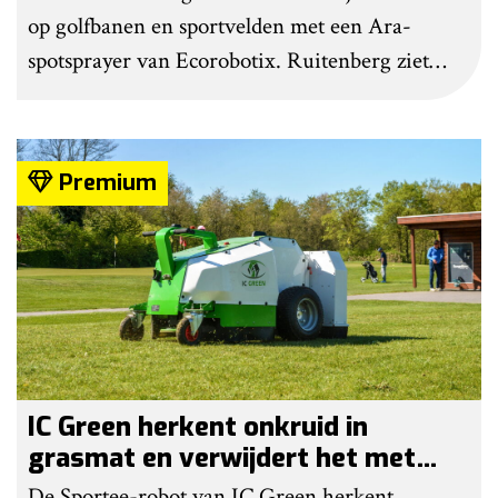
op golfbanen en sportvelden met een Ara-
spotsprayer van Ecorobotix. Ruitenberg ziet
pleksgewijze onkruidbestrijding als een opstapje
naar autonoom werkende laserrobots, waarbij
helemaal geen chemie meer wordt gebruikt.
Premium
IC Green herkent onkruid in
grasmat en verwijdert het met
egtanden
De Sportee-robot van IC Green herkent