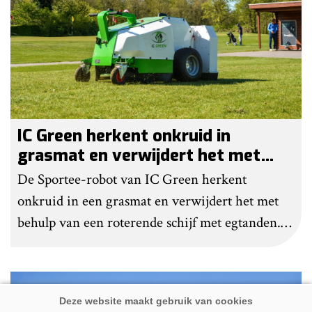
IC Green herkent onkruid in
grasmat en verwijdert het met
egtanden
De Sportee-robot van IC Green herkent
onkruid in een grasmat en verwijdert het met
behulp van een roterende schijf met egtanden.
Door deze behandeling te herhalen, raakt het
onkruid uitgeput. Na wat aanpassingen kan de
robot ook kunstgras borstelen.
Premium