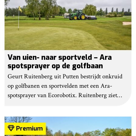
Van uien- naar sportveld – Ara
spotsprayer op de golfbaan
Geurt Ruitenberg uit Putten bestrijdt onkruid
op golfbanen en sportvelden met een Ara-
spotsprayer van Ecorobotix. Ruitenberg ziet
pleksgewijze onkruidbestrijding als een opstapje
naar autonoom werkende laserrobots, waarbij
helemaal geen chemie meer wordt gebruikt.
Premium