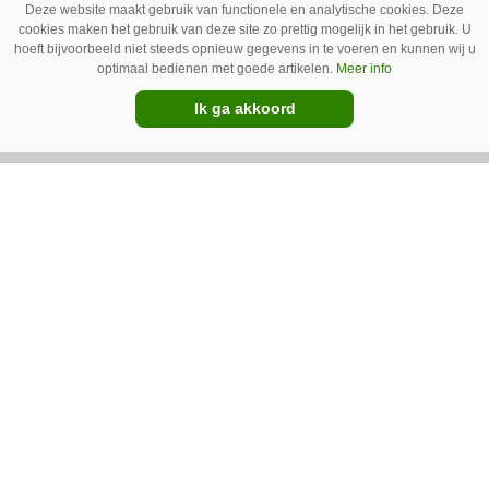
Deze website maakt gebruik van functionele en analytische cookies. Deze
cookies maken het gebruik van deze site zo prettig mogelijk in het gebruik. U
hoeft bijvoorbeeld niet steeds opnieuw gegevens in te voeren en kunnen wij u
optimaal bedienen met goede artikelen.
Meer info
Ik ga akkoord
Austrup FZE 1300 wiedt de paden
Groenaannemer Drijfhout uit Sint
Annaparochie (Fr.) wilde zelf een machine
bouwen voor de bestrijding van onkruid op
halfverhardingen. Maar op De Groene Sector
Vakbeurs stuitte het bedrijf op de FZE 1300 van
Austrup.
Premium