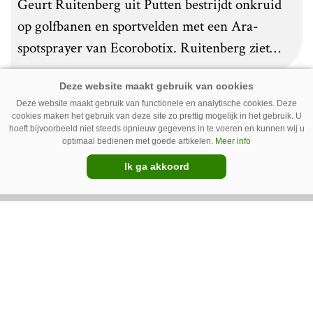
Geurt Ruitenberg uit Putten bestrijdt onkruid
op golfbanen en sportvelden met een Ara-
spotsprayer van Ecorobotix. Ruitenberg ziet
pleksgewijze onkruidbestrijding als een opstapje
naar autonoom werkende laserrobots, waarbij
Deze website maakt gebruik van functionele en analytische cookies. Deze
helemaal geen chemie meer wordt gebruikt.
cookies maken het gebruik van deze site zo prettig mogelijk in het gebruik. U
Premium
hoeft bijvoorbeeld niet steeds opnieuw gegevens in te voeren en kunnen wij u
optimaal bedienen met goede artikelen.
Meer info
Ik ga akkoord
IC Green herkent onkruid in
grasmat en verwijdert het met