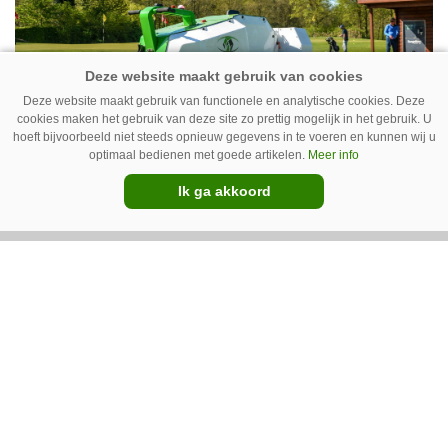
Deze website maakt gebruik van functionele en analytische cookies. Deze
cookies maken het gebruik van deze site zo prettig mogelijk in het gebruik. U
hoeft bijvoorbeeld niet steeds opnieuw gegevens in te voeren en kunnen wij u
optimaal bedienen met goede artikelen.
Meer info
IC Green herkent onkruid in
Ik ga akkoord
grasmat en verwijdert het met
egtanden
De Sportee-robot van IC Green herkent
onkruid in een grasmat en verwijdert het met
behulp van een roterende schijf met egtanden.
Door deze behandeling te herhalen, raakt het
onkruid uitgeput. Na wat aanpassingen kan de
robot ook kunstgras borstelen.
Premium