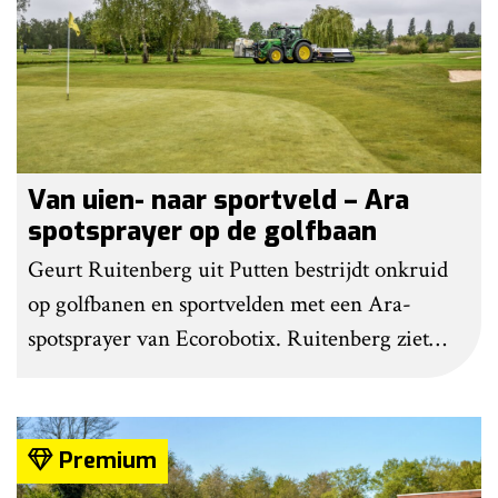
gedaan om het werk makkelijker en minder
belastend te maken.
Van uien- naar sportveld – Ara
spotsprayer op de golfbaan
Geurt Ruitenberg uit Putten bestrijdt onkruid
op golfbanen en sportvelden met een Ara-
spotsprayer van Ecorobotix. Ruitenberg ziet
pleksgewijze onkruidbestrijding als een opstapje
naar autonoom werkende laserrobots, waarbij
helemaal geen chemie meer wordt gebruikt.
Premium