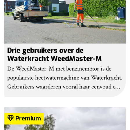
Drie gebruikers over de
Waterkracht WeedMaster-M
De WeedMaster-M met benzinemotor is de
populairste heetwatermachine van Waterkracht.
Gebruikers waarderen vooral haar eenvoud en
gebruiksgemak. Wel geven zij aan dat enige
ervaring nodig is om onkruid effectief te
bestrijden. Grote kritiekpunten noemen ze niet.
Premium
Wel hebben veel gebruikers wat aanpassingen