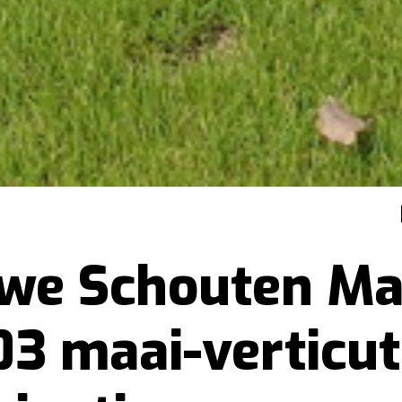
we Schouten Ma
3 maai-verticut