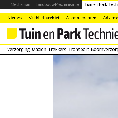
Mechaman
LandbouwMechanisatie
Tuin en Park Tech
Nieuws
Vakblad-archief
Abonnementen
Advert
Verzorging
Maaien
Trekkers
Transport
Boomverzor