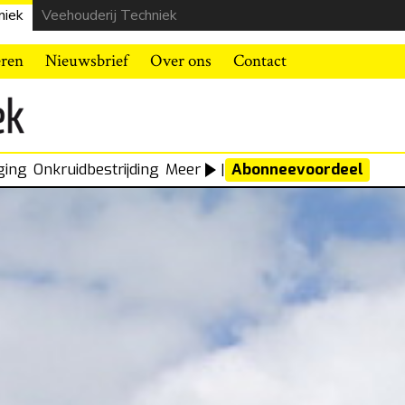
niek
Veehouderij Techniek
eren
Nieuwsbrief
Over ons
Contact
ging
Onkruidbestrijding
Meer
|
Abonneevoordeel