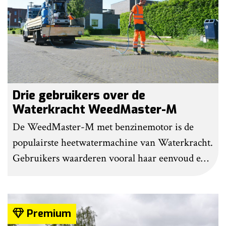
Drie gebruikers over de
Waterkracht WeedMaster-M
De WeedMaster-M met benzinemotor is de
populairste heetwatermachine van Waterkracht.
Gebruikers waarderen vooral haar eenvoud en
gebruiksgemak. Wel geven zij aan dat enige
ervaring nodig is om onkruid effectief te
bestrijden. Grote kritiekpunten noemen ze niet.
Premium
Wel hebben veel gebruikers wat aanpassingen