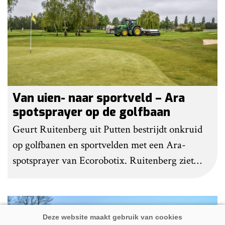
gedaan om het werk makkelijker en minder
belastend te maken.
Van uien- naar sportveld – Ara
spotsprayer op de golfbaan
Geurt Ruitenberg uit Putten bestrijdt onkruid
op golfbanen en sportvelden met een Ara-
spotsprayer van Ecorobotix. Ruitenberg ziet
pleksgewijze onkruidbestrijding als een opstapje
naar autonoom werkende laserrobots, waarbij
helemaal geen chemie meer wordt gebruikt.
Premium