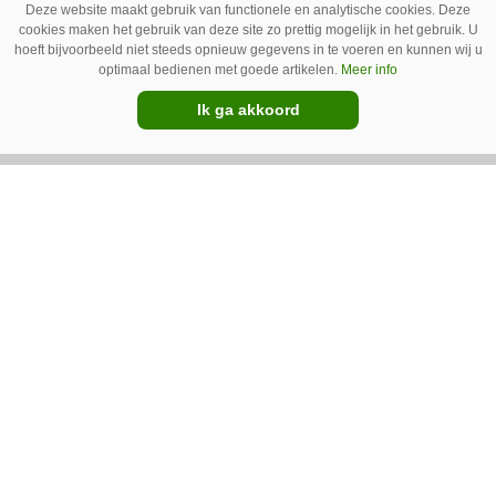
Deze website maakt gebruik van functionele en analytische cookies. Deze
cookies maken het gebruik van deze site zo prettig mogelijk in het gebruik. U
hoeft bijvoorbeeld niet steeds opnieuw gegevens in te voeren en kunnen wij u
optimaal bedienen met goede artikelen.
Meer info
Ik ga akkoord
IC Green herkent onkruid in
grasmat en verwijdert het met
egtanden
De Sportee-robot van IC Green herkent
onkruid in een grasmat en verwijdert het met
behulp van een roterende schijf met egtanden.
Door deze behandeling te herhalen, raakt het
onkruid uitgeput. Na wat aanpassingen kan de
robot ook kunstgras borstelen.
Premium