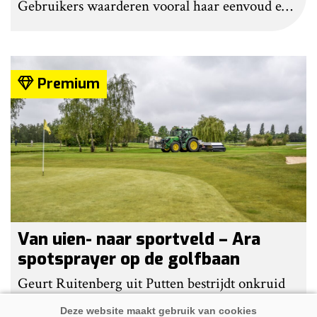
Gebruikers waarderen vooral haar eenvoud en
gebruiksgemak. Wel geven zij aan dat enige
ervaring nodig is om onkruid effectief te
bestrijden. Grote kritiekpunten noemen ze niet.
Premium
Wel hebben veel gebruikers wat aanpassingen
gedaan om het werk makkelijker en minder
belastend te maken.
Van uien- naar sportveld – Ara
spotsprayer op de golfbaan
Geurt Ruitenberg uit Putten bestrijdt onkruid
op golfbanen en sportvelden met een Ara-