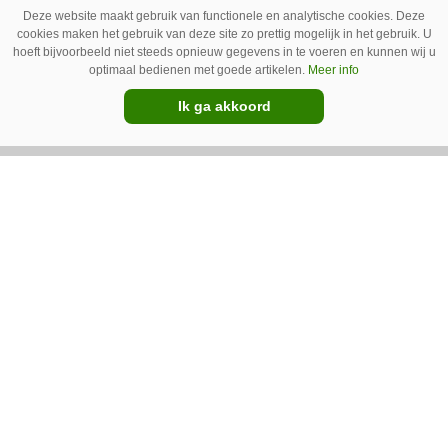
spotsprayer van Ecorobotix. Ruitenberg ziet
Deze website maakt gebruik van functionele en analytische cookies. Deze
cookies maken het gebruik van deze site zo prettig mogelijk in het gebruik. U
pleksgewijze onkruidbestrijding als een opstapje
hoeft bijvoorbeeld niet steeds opnieuw gegevens in te voeren en kunnen wij u
optimaal bedienen met goede artikelen.
Meer info
naar autonoom werkende laserrobots, waarbij
helemaal geen chemie meer wordt gebruikt.
Ik ga akkoord
Premium
IC Green herkent onkruid in
grasmat en verwijdert het met
egtanden
De Sportee-robot van IC Green herkent
onkruid in een grasmat en verwijdert het met