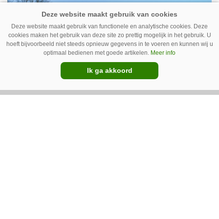
helemaal geen chemie meer wordt gebruikt.
Premium
Deze website maakt gebruik van functionele en analytische cookies. Deze
cookies maken het gebruik van deze site zo prettig mogelijk in het gebruik. U
hoeft bijvoorbeeld niet steeds opnieuw gegevens in te voeren en kunnen wij u
optimaal bedienen met goede artikelen.
Meer info
Ik ga akkoord
IC Green herkent onkruid in
grasmat en verwijdert het met
egtanden
De Sportee-robot van IC Green herkent
onkruid in een grasmat en verwijdert het met
behulp van een roterende schijf met egtanden.
Door deze behandeling te herhalen, raakt het
onkruid uitgeput. Na wat aanpassingen kan de