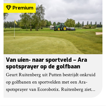
bestrijden. Grote kritiekpunten noemen ze niet.
Premium
Wel hebben veel gebruikers wat aanpassingen
gedaan om het werk makkelijker en minder
belastend te maken.
Van uien- naar sportveld – Ara
spotsprayer op de golfbaan
Geurt Ruitenberg uit Putten bestrijdt onkruid
op golfbanen en sportvelden met een Ara-
spotsprayer van Ecorobotix. Ruitenberg ziet
pleksgewijze onkruidbestrijding als een opstapje
naar autonoom werkende laserrobots, waarbij