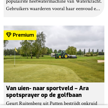
populairste heetwatermachine van Waterkracht.
Gebruikers waarderen vooral haar eenvoud en
gebruiksgemak. Wel geven zij aan dat enige
ervaring nodig is om onkruid effectief te
bestrijden. Grote kritiekpunten noemen ze niet.
Premium
Wel hebben veel gebruikers wat aanpassingen
gedaan om het werk makkelijker en minder
belastend te maken.
Van uien- naar sportveld – Ara
spotsprayer op de golfbaan
Geurt Ruitenberg uit Putten bestrijdt onkruid