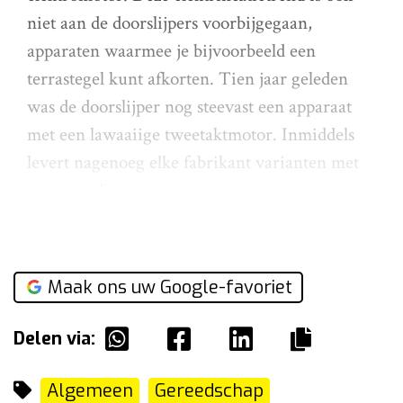
niet aan de doorslijpers voorbijgegaan,
apparaten waarmee je bijvoorbeeld een
terrastegel kunt afkorten. Tien jaar geleden
was de doorslijper nog steevast een apparaat
met een lawaaiige tweetaktmotor. Inmiddels
levert nagenoeg elke fabrikant varianten met
een accu die
Maak ons uw Google-favoriet
Delen via:
Algemeen
Gereedschap