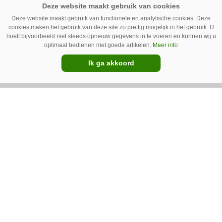
op golfbanen en sportvelden met een Ara-
spotsprayer van Ecorobotix. Ruitenberg ziet
Deze website maakt gebruik van functionele en analytische cookies. Deze
cookies maken het gebruik van deze site zo prettig mogelijk in het gebruik. U
pleksgewijze onkruidbestrijding als een opstapje
hoeft bijvoorbeeld niet steeds opnieuw gegevens in te voeren en kunnen wij u
optimaal bedienen met goede artikelen.
Meer info
naar autonoom werkende laserrobots, waarbij
Ik ga akkoord
helemaal geen chemie meer wordt gebruikt.
Premium
IC Green herkent onkruid in
grasmat en verwijdert het met
egtanden
De Sportee-robot van IC Green herkent