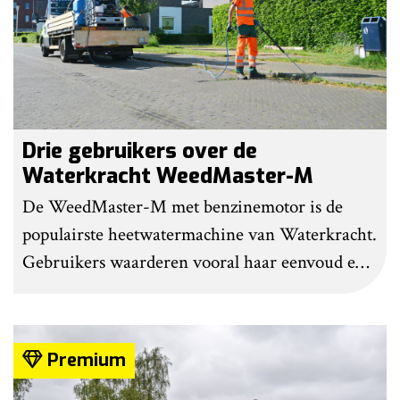
Drie gebruikers over de
Waterkracht WeedMaster-M
De WeedMaster-M met benzinemotor is de
populairste heetwatermachine van Waterkracht.
Gebruikers waarderen vooral haar eenvoud en
gebruiksgemak. Wel geven zij aan dat enige
ervaring nodig is om onkruid effectief te
bestrijden. Grote kritiekpunten noemen ze niet.
Premium
Wel hebben veel gebruikers wat aanpassingen