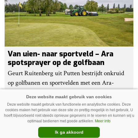
gedaan om het werk makkelijker en minder
belastend te maken.
Van uien- naar sportveld – Ara
spotsprayer op de golfbaan
Geurt Ruitenberg uit Putten bestrijdt onkruid
op golfbanen en sportvelden met een Ara-
spotsprayer van Ecorobotix. Ruitenberg ziet
pleksgewijze onkruidbestrijding als een opstapje
Deze website maakt gebruik van functionele en analytische cookies. Deze
naar autonoom werkende laserrobots, waarbij
cookies maken het gebruik van deze site zo prettig mogelijk in het gebruik. U
hoeft bijvoorbeeld niet steeds opnieuw gegevens in te voeren en kunnen wij u
helemaal geen chemie meer wordt gebruikt.
optimaal bedienen met goede artikelen.
Meer info
Premium
Ik ga akkoord