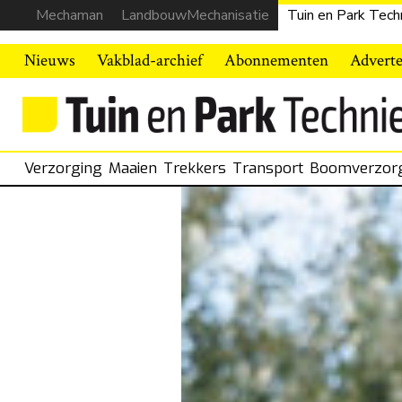
Mechaman
LandbouwMechanisatie
Tuin en Park Tech
Nieuws
Vakblad-archief
Abonnementen
Advert
Verzorging
Maaien
Trekkers
Transport
Boomverzor