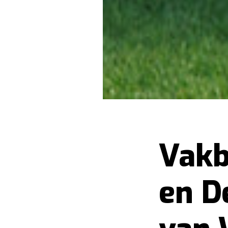
Vakb
en D