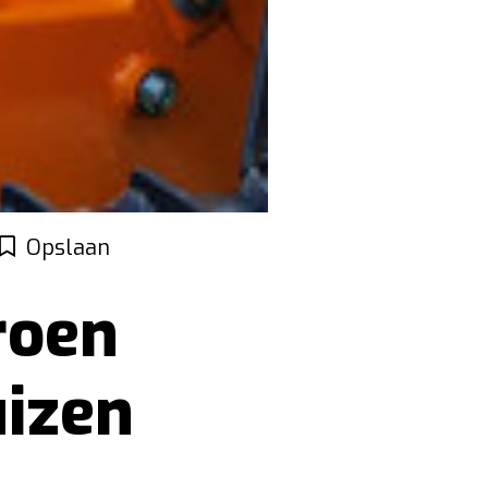
Opslaan
roen
uizen