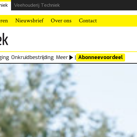
niek
Veehouderij Techniek
eren
Nieuwsbrief
Over ons
Contact
ging
Onkruidbestrijding
Meer
|
Abonneevoordeel