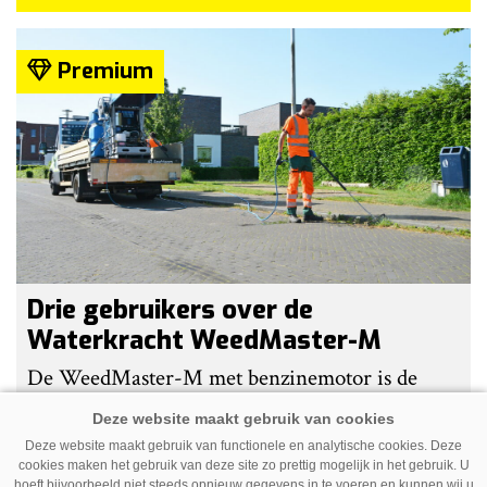
Premium
Drie gebruikers over de
Waterkracht WeedMaster-M
De WeedMaster-M met benzinemotor is de
populairste heetwatermachine van Waterkracht.
Gebruikers waarderen vooral haar eenvoud en
Deze website maakt gebruik van functionele en analytische cookies. Deze
cookies maken het gebruik van deze site zo prettig mogelijk in het gebruik. U
gebruiksgemak. Wel geven zij aan dat enige
hoeft bijvoorbeeld niet steeds opnieuw gegevens in te voeren en kunnen wij u