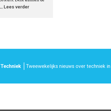
..
Lees verder
 Techniek
Tweewekelijks nieuws over techniek in