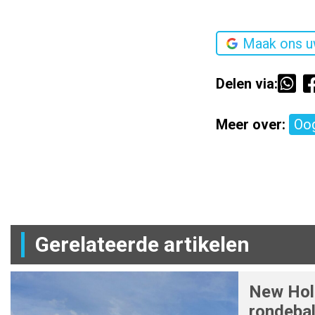
Maak ons u
Delen via:
Meer over:
Oog
Gerelateerde artikelen
New Holl
rondeba