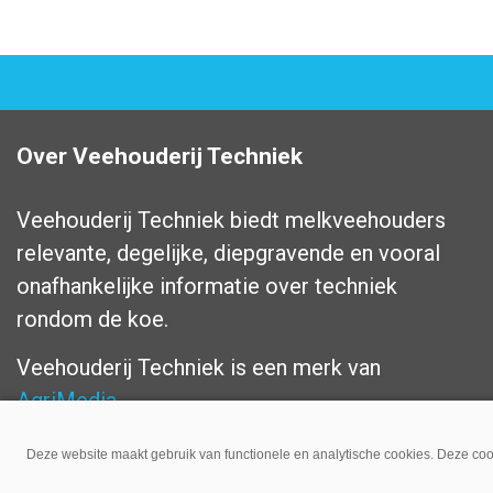
Over Veehouderij Techniek
Veehouderij Techniek biedt melkveehouders
relevante, degelijke, diepgravende en vooral
onafhankelijke informatie over techniek
rondom de koe.
Veehouderij Techniek is een merk van
AgriMedia
.
Volg ons op:
Deze website maakt gebruik van functionele en analytische cookies. Deze cook