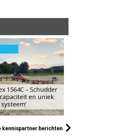
JOZ Group heeft
met tochtdetectie en
afkalfmonitoring. Wat k
bij kijken?
nex 1564C – Schudder
capaciteit en uniek
 systeem’
e kennispartner berichten