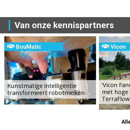
problemen met de roostervloer te
Fullwood 
voorkomen?
uitgezet.
Van onze kennispartners
BouMatic
Vicon
‘Vicon Fa
Kunstmatige intelligentie
met hoge 
transformeert robotmelken
TerraFlow
All