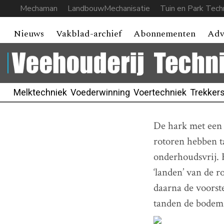
Mechaman
LandbouwMechanisatie
Tuin en Park Tech
Nieuws
Vakblad-archief
Abonnementen
Adv
Melktechniek
Voederwinning
Voertechniek
Trekker
De hark met een 
rotoren hebben ta
onderhoudsvrij. H
‘landen’ van de r
daarna de voorste
tanden de bodem 