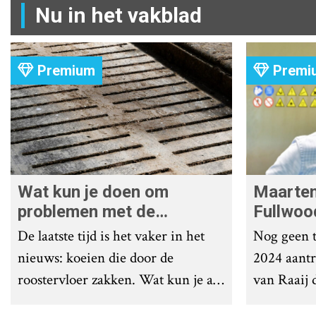
Nu in het vakblad
Premium
Premi
Wat kun je doen om
Maarten
problemen met de
Fullwoo
roostervloer te
door fo
De laatste tijd is het vaker in het
Nog geen t
voorkomen?
nieuws: koeien die door de
2024 aantr
roostervloer zakken. Wat kun je als
van Raaij d
melkveehouder doen om
de nieuwe k