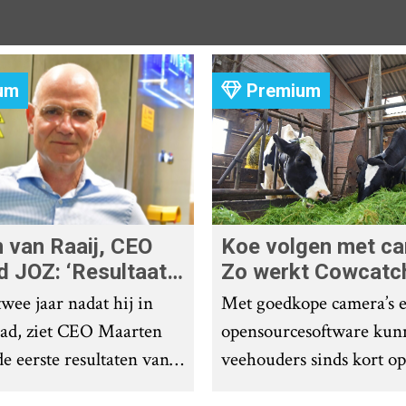
um
Premium
 van Raaij, CEO
Koe volgen met c
d JOZ: ‘Resultaat
Zo werkt Cowcatc
cus’
wee jaar nadat hij in
Met goedkope camera’s e
ad, ziet CEO Maarten
opensourcesoftware kun
e eerste resultaten van
veehouders sinds kort op
oers die hij bij
laagdrempelige manier a