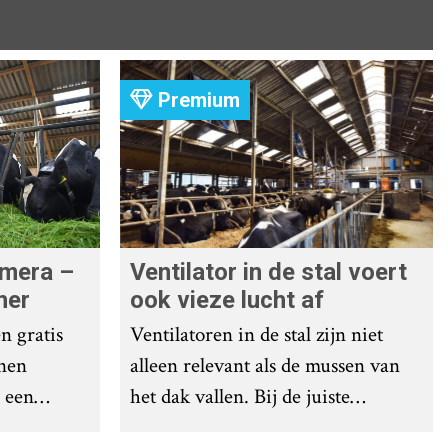
Premium
amera –
Ventilator in de stal voert
her
ook vieze lucht af
n gratis
Ventilatoren in de stal zijn niet
nen
alleen relevant als de mussen van
 een
het dak vallen. Bij de juiste
an de slag
installatie zorgen ze er ook voor dat