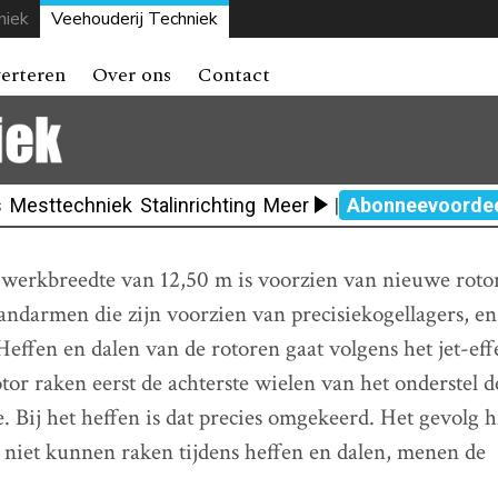
niek
Veehouderij Techniek
erteren
Over ons
Contact
s
Mesttechniek
Stalinrichting
Meer
|
Abonneevoorde
werkbreedte van 12,50 m is voorzien van nieuwe roto
ndarmen die zijn voorzien van precisiekogellagers, en 
effen en dalen van de rotoren gaat volgens het jet-effe
otor raken eerst de achterste wielen van het onderstel 
. Bij het heffen is dat precies omgekeerd. Het gevolg h
niet kunnen raken tijdens heffen en dalen, menen de