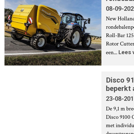
08-09-202
New Holland
rondebalenp
Roll-Bar 125 
Rotor Cutter
een...
Lees 
Disco 9
beperkt 
23-08-201
De 9,1 m bre
Disco 9100 C
met individu
dwarstransp