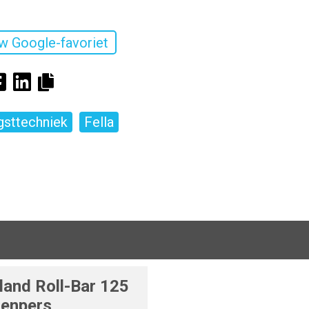
w Google-favoriet
sttechniek
Fella
and Roll-Bar 125
lenpers