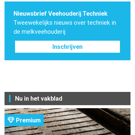
Nieuwsbrief Veehouderij Techniek
Tweewekelijks nieuws over techniek in
de melkveehouderij
Inschrijven
Nu in het vakblad
Premium