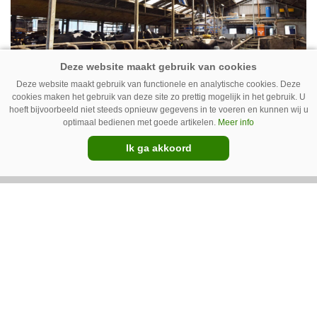
Deze website maakt gebruik van functionele en analytische cookies. Deze
Ventilator in de stal voert ook vieze
cookies maken het gebruik van deze site zo prettig mogelijk in het gebruik. U
hoeft bijvoorbeeld niet steeds opnieuw gegevens in te voeren en kunnen wij u
lucht af
optimaal bedienen met goede artikelen.
Meer info
Ventilatoren in de stal zijn niet alleen relevant
Ik ga akkoord
als de mussen van het dak vallen. Bij de juiste
installatie zorgen ze er ook voor dat vieze lucht
wordt afgevoerd. Op veel bedrijven staan ze dan
ook bijna altijd aan.
Van onze kennispartners