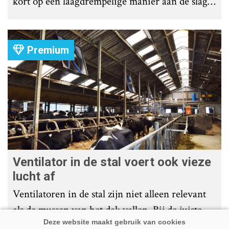
kort op een laagdrempelige manier aan de slag
met tochtdetectie en afkalfmonitoring. Wat
komt er zoal bij kijken?
Premium
Ventilator in de stal voert ook vieze
lucht af
Ventilatoren in de stal zijn niet alleen relevant
als de mussen van het dak vallen. Bij de juiste
installatie zorgen ze er ook voor dat vieze lucht