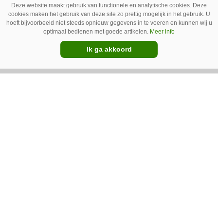
Deze website maakt gebruik van functionele en analytische cookies. Deze
wordt afgevoerd. Op veel bedrijven staan ze dan
cookies maken het gebruik van deze site zo prettig mogelijk in het gebruik. U
hoeft bijvoorbeeld niet steeds opnieuw gegevens in te voeren en kunnen wij u
ook bijna altijd aan.
optimaal bedienen met goede artikelen.
Meer info
Ik ga akkoord
Van onze kennispartners
BouMatic
Kunstmatige intelligentie transformeert
robotmelken