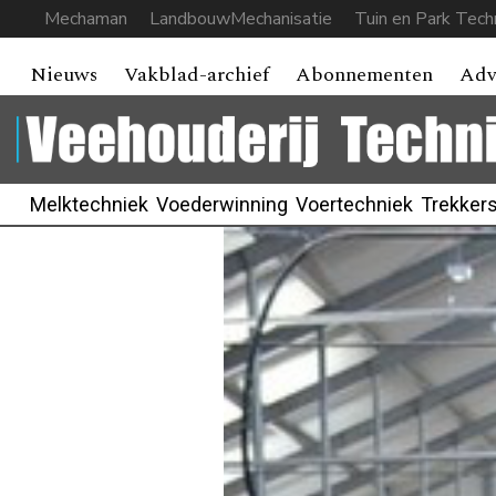
Mechaman
LandbouwMechanisatie
Tuin en Park Tech
Nieuws
Vakblad-archief
Abonnementen
Adv
Melktechniek
Voederwinning
Voertechniek
Trekker