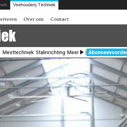
niek
Veehouderij Techniek
erteren
Over ons
Contact
s
Mesttechniek
Stalinrichting
Meer
|
Abonneevoorde