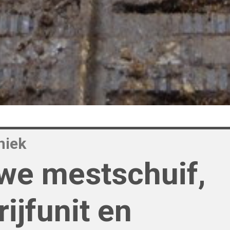
niek
we mestschuif,
ijfunit en