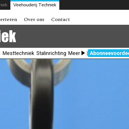
niek
Veehouderij Techniek
erteren
Over ons
Contact
s
Mesttechniek
Stalinrichting
Meer
|
Abonneevoorde