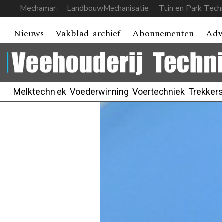
Mechaman
LandbouwMechanisatie
Tuin en Park Tech
Nieuws
Vakblad-archief
Abonnementen
Adv
Melktechniek
Voederwinning
Voertechniek
Trekker