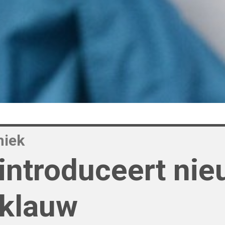
niek
introduceert ni
klauw