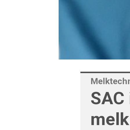
Melktech
SAC 
melk