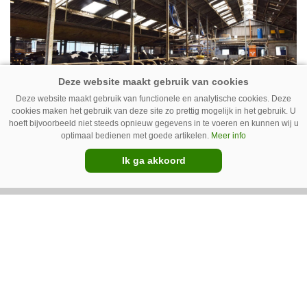
Deze website maakt gebruik van functionele en analytische cookies. Deze
cookies maken het gebruik van deze site zo prettig mogelijk in het gebruik. U
Ventilator in de stal voert ook vieze
hoeft bijvoorbeeld niet steeds opnieuw gegevens in te voeren en kunnen wij u
lucht af
optimaal bedienen met goede artikelen.
Meer info
Ventilatoren in de stal zijn niet alleen relevant
Ik ga akkoord
als de mussen van het dak vallen. Bij de juiste
installatie zorgen ze er ook voor dat vieze lucht
wordt afgevoerd. Op veel bedrijven staan ze dan
ook bijna altijd aan.
Van onze kennispartners