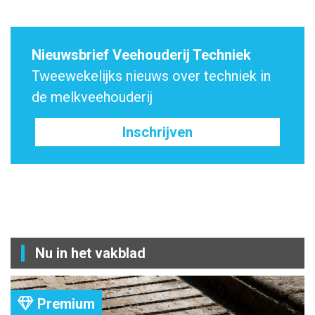
Nieuwsbrief Veehouderij Techniek
Tweewekelijks nieuws over techniek in
de melkveehouderij
Inschrijven
Nu in het vakblad
Premium