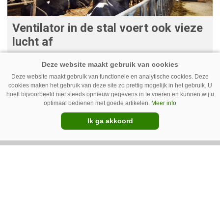
Ventilator in de stal voert ook vieze
lucht af
Ventilatoren in de stal zijn niet alleen relevant
als de mussen van het dak vallen. Bij de juiste
Deze website maakt gebruik van functionele en analytische cookies. Deze
cookies maken het gebruik van deze site zo prettig mogelijk in het gebruik. U
installatie zorgen ze er ook voor dat vieze lucht
hoeft bijvoorbeeld niet steeds opnieuw gegevens in te voeren en kunnen wij u
wordt afgevoerd. Op veel bedrijven staan ze dan
optimaal bedienen met goede artikelen.
Meer info
ook bijna altijd aan.
Ik ga akkoord
Van onze kennispartners
BouMatic