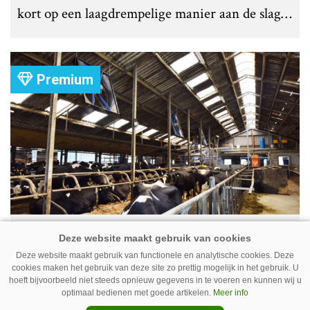
kort op een laagdrempelige manier aan de slag
met tochtdetectie en afkalfmonitoring. Wat
komt er zoal bij kijken?
Premium
Ventilator in de stal voert ook vieze
lucht af
Deze website maakt gebruik van functionele en analytische cookies. Deze
cookies maken het gebruik van deze site zo prettig mogelijk in het gebruik. U
Ventilatoren in de stal zijn niet alleen relevant
hoeft bijvoorbeeld niet steeds opnieuw gegevens in te voeren en kunnen wij u
als de mussen van het dak vallen. Bij de juiste
optimaal bedienen met goede artikelen.
Meer info